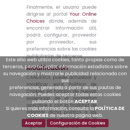
Finalmente, el usuario puede
dirigirse al portal
Your Online
Choices
dónde, además de
encontrar información útil,
podrá configurar, proveedor
por proveedor, sus
preferencias sobre las cookies
publicitarias de terceros
Este sitio web utiliza cookies, tanto propias como de
terceros, para recopilar información estadística sobre
Modificación
su navegación y mostrarle publicidad relacionada con
CANDESOL puede actualizar y
sus
modificar esta Política de
preferencias, generada a partir de sus pautas de
Cookies en función de nuevas
navegación. Puedes aceptar todas estas cookies
exigencias de la normativa
pulsando el botón
ACEPTAR
.
aplicable o con la finalidad de
Si quieres más información, consulta la
POLÍTICA DE
adaptar dicha política a las
COOKIES
de nuestra página web.
instrucciones dictadas por la
Aceptar
Configuración de Cookies
Agencia Española de